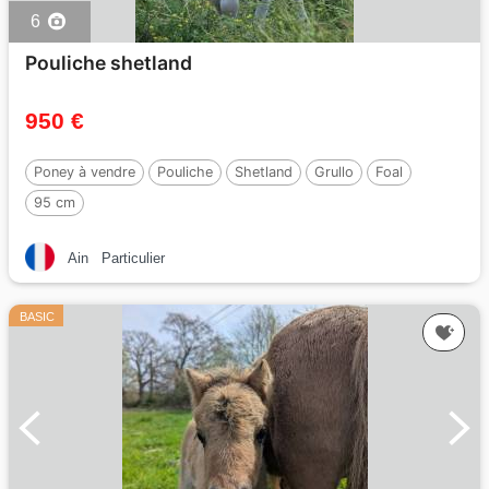
6
Pouliche shetland
950 €
Poney à vendre
Pouliche
Shetland
Grullo
Foal
95 cm
Ain
Particulier
BASIC