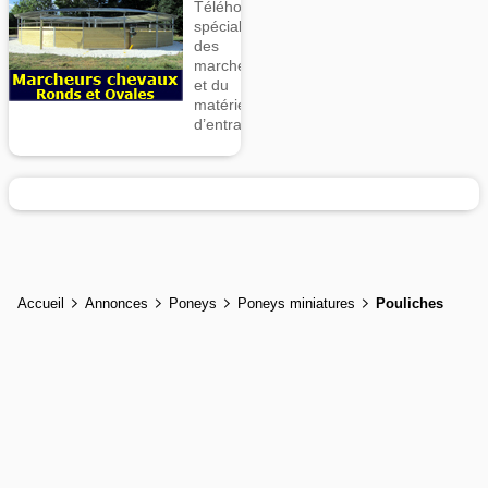
Téléhorse,
spécialiste
des
marcheurs
et du
matériel
d’entrainement
Accueil
Annonces
Poneys
Poneys miniatures
Pouliches