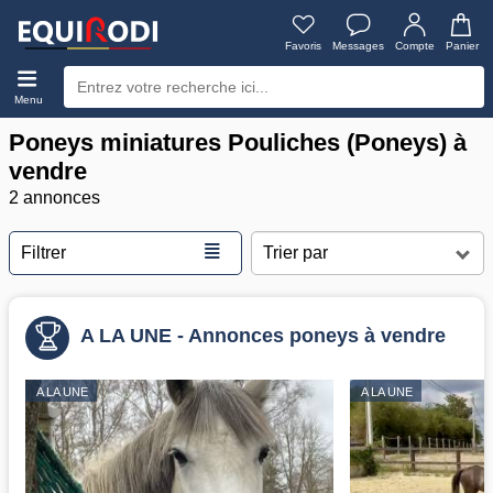
Favoris
Messages
Compte
Panier
Menu
Poneys miniatures Pouliches (Poneys) à
vendre
2 annonces
≣
Filtrer
A LA UNE - Annonces poneys à vendre
A LA UNE
A LA UNE