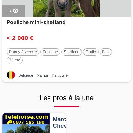
5
Pouliche mini-shetland
< 2 000 €
Poney à vendre
Pouliche
Shetland
Grullo
Foal
75 cm
Belgique
Namur
Particulier
Les pros à la une
Marcheurs
Chevaux