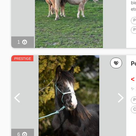
bi
et
P
P
1
PRESTIGE
P
<
✨ 𝐇
P
C
6