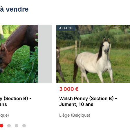
à vendre
A LA UNE
3 000 €
 (Section B) -
Welsh Poney (Section B) -
ans
Jument, 10 ans
ique)
Liège (Belgique)