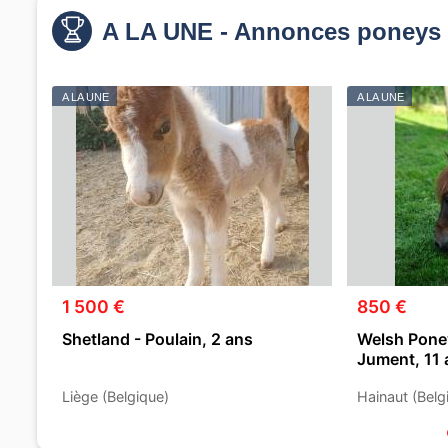
A LA UNE - Annonces poneys 
A LA UNE
A LA UNE
1 500 €
850 €
Shetland - Poulain, 2 ans
Welsh Poney
Jument, 11 
Liège (Belgique)
Hainaut (Belg