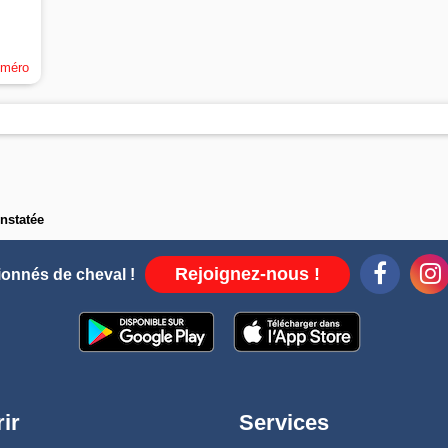
uméro
nstatée
Rejoignez-nous !
ionnés de cheval !
ir
Services