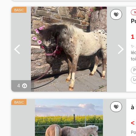
BASIC
P
1
✨ 
lé
to
P
L
4
BASIC
à
<
Po