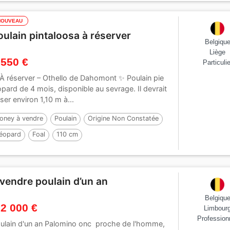
NOUVEAU
oulain pintaloosa à réserver
Belgiqu
Liège
 550 €
Particulie
À réserver – Othello de Dahomont ✨ Poulain pie
opard de 4 mois, disponible au sevrage. Il devrait
iser environ 1,10 m à...
oney à vendre
Poulain
Origine Non Constatée
éopard
Foal
110 cm
 vendre poulain d’un an
Belgiqu
 2 000 €
Limbour
Profession
ulain d'un an Palomino onc proche de l'homme,