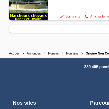
Voir le site
Afficher le n
Accueil
Annonces
Poneys
Poulains
Origine Non Co
339 405 pass
Nos sites
Parcour