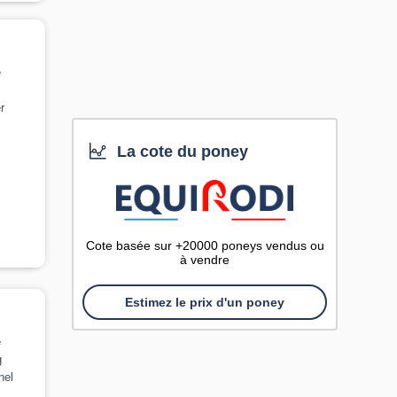
e
r
La cote du poney
Cote basée sur +20000 poneys vendus ou
à vendre
Estimez le prix d'un poney
e
g
nel