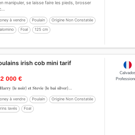
en manipuler, se laisse faire les pieds, brosser
c...
oney à vendre
Poulain
Origine Non Constatée
alomino
Foal
125 cm
oulains irish cob mini tarif
Calvado
 2 000 €
Profession
𝐫𝐫𝐲 (𝐥𝐞 𝐧𝐨𝐢𝐫) 𝐞𝐭 𝐒𝐭𝐞𝐯𝐢𝐞 (𝐥𝐞 𝐛𝐚𝐢 𝐬𝐢𝐥𝐯𝐞𝐫)...
oney à vendre
Poulain
Origine Non Constatée
rins lavés
Foal