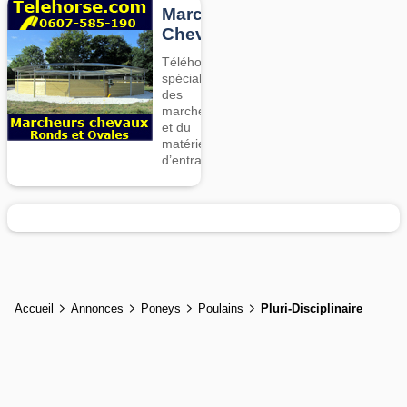
Marcheurs
Chevaux
Téléhorse,
spécialiste
des
marcheurs
et du
matériel
d’entrainement
Accueil
Annonces
Poneys
Poulains
Pluri-Disciplinaire