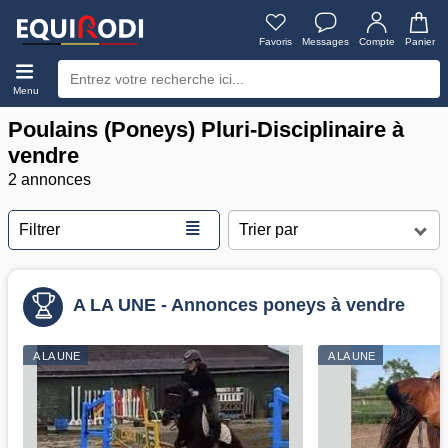
Favoris
Messages
Compte
Panier
Menu
Poulains (Poneys) Pluri-Disciplinaire à
vendre
2 annonces
≣
Filtrer
A LA UNE - Annonces poneys à vendre
A LA UNE
A LA UNE