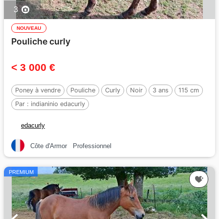
3
NOUVEAU
Pouliche curly
< 3 000 €
Poney à vendre
Pouliche
Curly
Noir
3 ans
115 cm
Par :
indianinio edacurly
edacurly
Côte d'Armor
Professionnel
PREMIUM