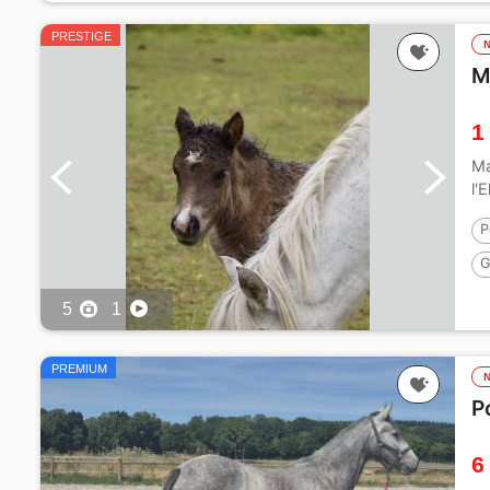
PRESTIGE
M
1
Ma
l'
P
G
5
1
PREMIUM
P
6