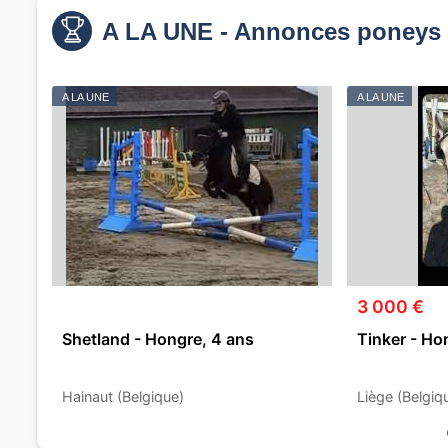
A LA UNE - Annonces poneys 
A LA UNE
A LA UNE
3 000 €
Shetland - Hongre, 4 ans
Tinker - Ho
Hainaut (Belgique)
Liège (Belgiq