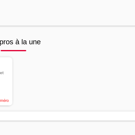
pros à la une
et
uméro