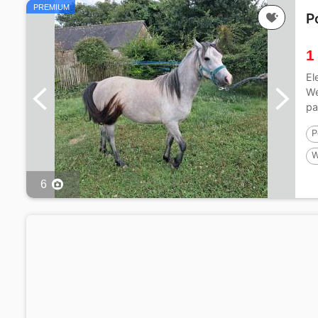
PREMIUM
P
1
El
We
pa
P
W
P
6