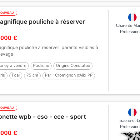
NOUVEAU
agnifique pouliche à réserver
Charente-Mar
Profession
 000 €
gnifique pouliche à réserver parents visibles à
Elevage
oney à vendre
Pouliche
Origine Constatée
ris
Foal
75 cm
Par :
Cromignon d’Alix PP
NOUVEAU
onette wpb - cso - cce - sport
Saône-et-Lo
Profession
 000 €