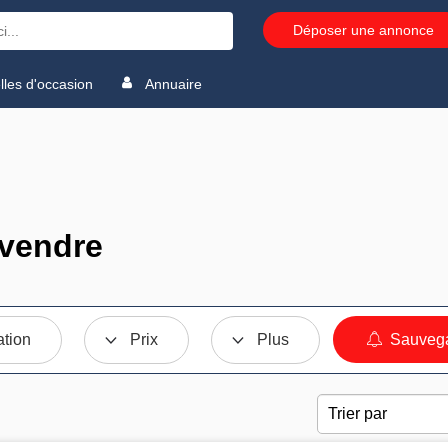
Déposer une annonce
les d'occasion
Annuaire
 vendre
ation
Prix
Plus
Sauvega