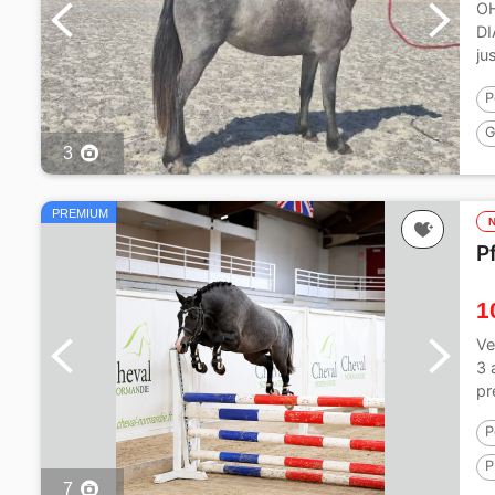
OH
DI
ju
dé
P
G
3
PREMIUM
P
1
Ve
3 
pr
P
P
7