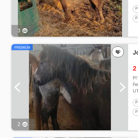
P
P
1
3
PREMIUM
J
2
PI
Fe
UT
P
P
1
2