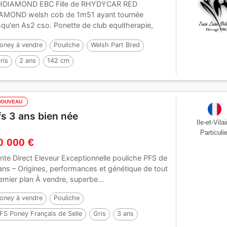
DIAMOND EBC Fille de RHYDYCAR RED
AMOND welsh cob de 1m51 ayant tournée
squ'en As2 cso. Ponette de club equitherapie,
butant au...
oney à vendre
Pouliche
Welsh Part Bred
ris
2 ans
142 cm
NOUVEAU
fs 3 ans bien née
Ile-et-Vila
Particulie
0 000 €
nte Direct Eleveur Exceptionnelle pouliche PFS de
ans – Origines, performances et génétique de tout
emier plan À vendre, superbe...
oney à vendre
Pouliche
FS Poney Français de Selle
Gris
3 ans