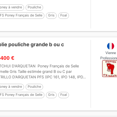
oney à vendre
Pouliche
FS Poney Français de Selle
Gris
Foal
40 cm
Par :
Virago d'Arquetan
olie pouliche grande b ou c
Vienne
 400 €
Profession
TCHUI D'ARQUETAN Poney Français de Selle
melle Gris Taille estimée grand B ou C par
RILLO D'ARQUETAN PFS (IPC 161, IPO 148, IPD...
oney à vendre
Pouliche
FS Poney Français de Selle
Gris
Foal
29 cm
Par :
UTRILLO D'ARQUETAN