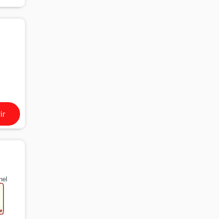
ir
nel