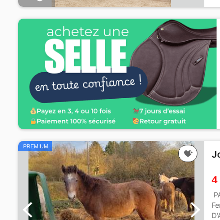
PREMIUM
J
4
PA
Fe
D'