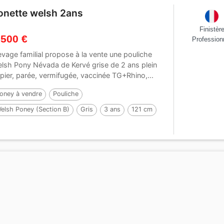
onette welsh 2ans
Finistèr
 500 €
Profession
evage familial propose à la vente une pouliche
lsh Pony Névada de Kervé grise de 2 ans plein
pier, parée, vermifugée, vaccinée TG+Rhino,...
oney à vendre
Pouliche
elsh Poney (Section B)
Gris
3 ans
121 cm
ar :
Jalisko de Kervé,WTC