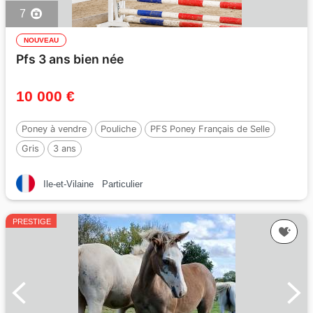
7
NOUVEAU
Pfs 3 ans bien née
10 000 €
Poney à vendre
Pouliche
PFS Poney Français de Selle
Gris
3 ans
Ile-et-Vilaine
Particulier
PRESTIGE