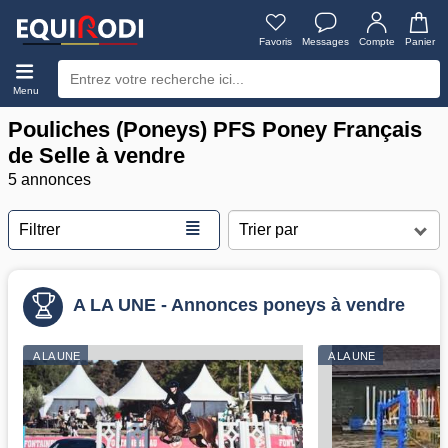
Favoris
Messages
Compte
Panier
Menu
Pouliches (Poneys) PFS Poney Français
de Selle à vendre
5 annonces
≣
Filtrer
A LA UNE - Annonces poneys à vendre
A LA UNE
A LA UNE