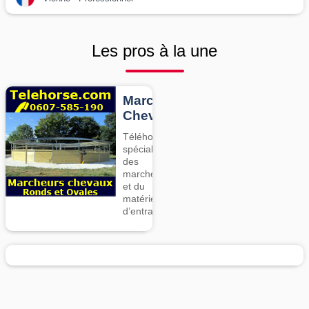
Les pros à la une
Marcheurs
Chevaux
Téléhorse,
spécialiste
des
marcheurs
et du
matériel
d’entrainement