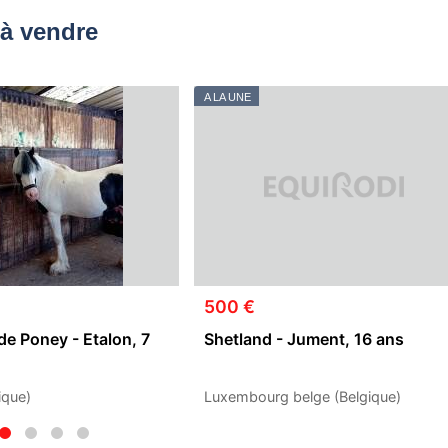
à vendre
A LA UNE
500 €
de Poney - Etalon, 7
Shetland - Jument, 16 ans
ique)
Luxembourg belge (Belgique)