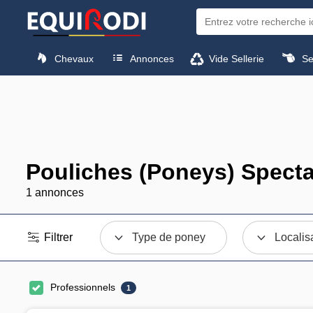
Chevaux
Annonces
Vide Sellerie
Sel
Pouliches (Poneys) Specta
1 annonces
Filtrer
Type de poney
Localis
Professionnels
1