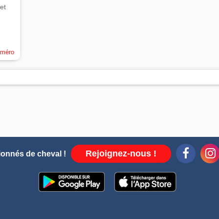
et
uméro
Rejoignez-nous !
ionnés de cheval !