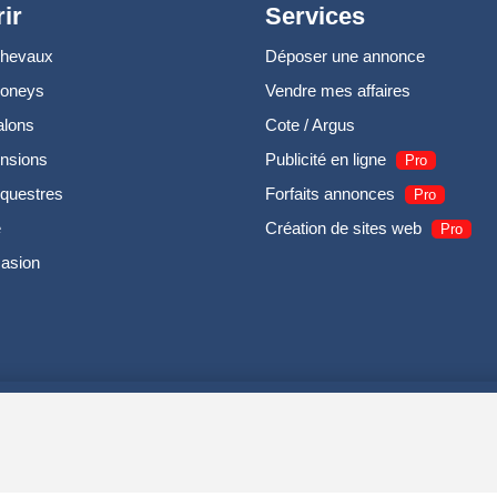
ir
Services
chevaux
Déposer une annonce
poneys
Vendre mes affaires
alons
Cote / Argus
nsions
Publicité en ligne
Pro
questres
Forfaits annonces
Pro
e
Création de sites web
Pro
casion
UIRODI SAS - R.C.S. DOLE 504 811 373 - TVA FR00504811373 -