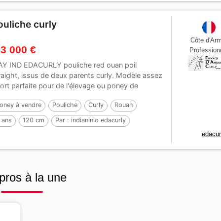
ouliche curly
Côte d'Ar
 3 000 €
Profession
Y IND EDACURLY pouliche red ouan poil
raight, issus de deux parents curly. Modèle assez
ort parfaite pour de l'élevage ou poney de
tites...
oney à vendre
Pouliche
Curly
Rouan
 ans
120 cm
Par :
indianinio edacurly
edacur
pros à la une