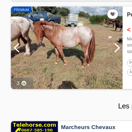
PREMIUM
P
<
MA
st
sp
pe
P
4
3
Les 
Marcheurs Chevaux