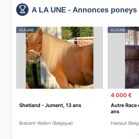
A LA UNE - Annonces poneys 
A LA UNE
A LA UNE
4 000 €
Shetland - Jument, 13 ans
Autre Race 
ans
Brabant-Wallon (Belgique)
Hainaut (Belg