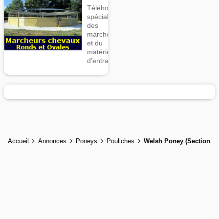
Téléhorse,
spécialiste
des
marcheurs
et du
matériel
d’entrainement
Accueil
Annonces
Poneys
Pouliches
Welsh Poney (Section D