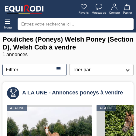
Favoris
Messages
Compte
Panier
Menu
Pouliches (Poneys) Welsh Poney (Section
D), Welsh Cob à vendre
1 annonces
≣
Filtrer
A LA UNE - Annonces poneys à vendre
A LA UNE
A LA UNE