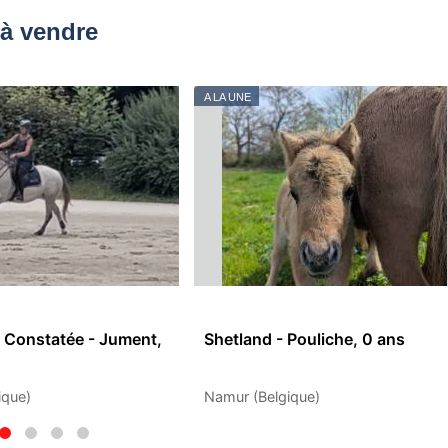
à vendre
A LA UNE
 Constatée - Jument,
Shetland - Pouliche, 0 ans
ique)
Namur (Belgique)