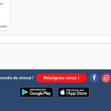
et
uméro
Rejoignez-nous !
ionnés de cheval !