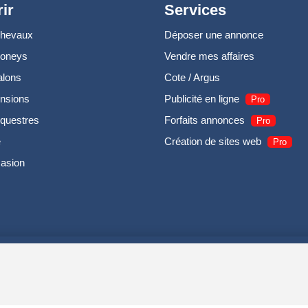
ir
Services
chevaux
Déposer une annonce
poneys
Vendre mes affaires
alons
Cote / Argus
nsions
Publicité en ligne
Pro
questres
Forfaits annonces
Pro
e
Création de sites web
Pro
casion
UIRODI SAS - R.C.S. DOLE 504 811 373 - TVA FR00504811373 -