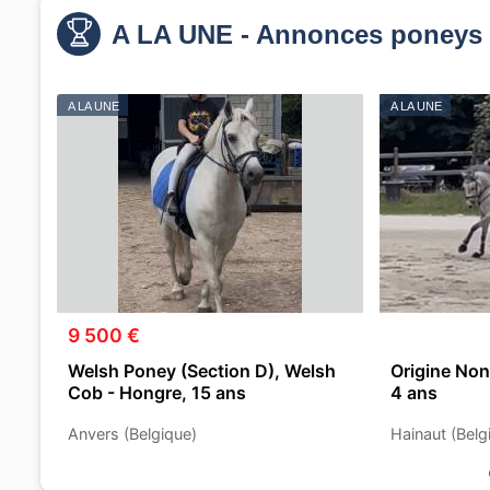
A LA UNE - Annonces poneys 
A LA UNE
A LA UNE
9 500 €
Welsh Poney (Section D), Welsh
Origine Non
Cob - Hongre, 15 ans
4 ans
Anvers (Belgique)
Hainaut (Belg