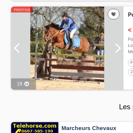
PRESTIGE
P
<
Po
Lo
Me
P
2
19
Les 
Marcheurs Chevaux