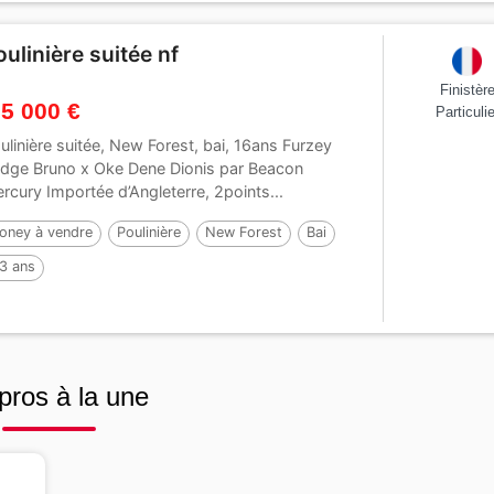
oulinière suitée nf
Finistèr
 5 000 €
Particulie
ulinière suitée, New Forest, bai, 16ans Furzey
dge Bruno x Oke Dene Dionis par Beacon
rcury Importée d’Angleterre, 2points...
oney à vendre
Poulinière
New Forest
Bai
3 ans
pros à la une