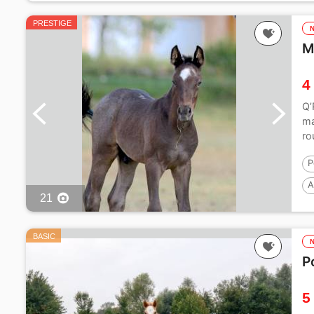
PRESTIGE
M
4
Q’
ma
ro
Ch
P
A
21
BASIC
P
5