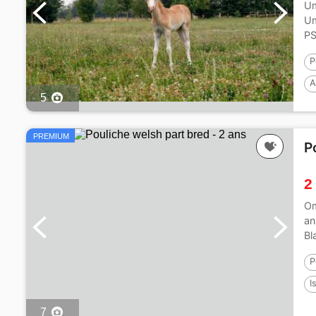
Um
Um
PS
P
A
5
PREMIUM
P
2
Om
an
Bl
P
I
P
7