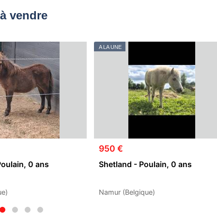
à vendre
A LA UNE
950 €
Poulain, 0 ans
Shetland - Poulain, 0 ans
ue)
Namur (Belgique)