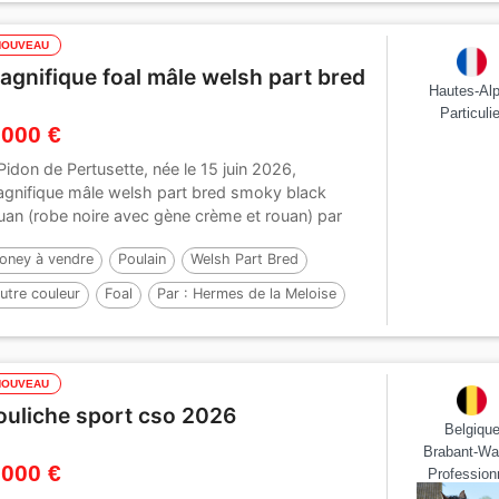
NOUVEAU
agnifique foal mâle welsh part bred
Hautes-Al
Particulie
 000 €
Pidon de Pertusette, née le 15 juin 2026,
gnifique mâle welsh part bred smoky black
uan (robe noire avec gène crème et rouan) par
akira...
oney à vendre
Poulain
Welsh Part Bred
utre couleur
Foal
Par :
Hermes de la Meloise
NOUVEAU
ouliche sport cso 2026
Belgiqu
Brabant-Wa
 000 €
Profession