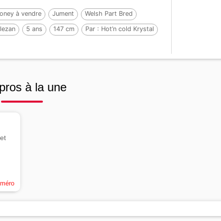
oney à vendre
Jument
Welsh Part Bred
lezan
5 ans
147 cm
Par :
Hot’n cold Krystal
pros à la une
et
uméro