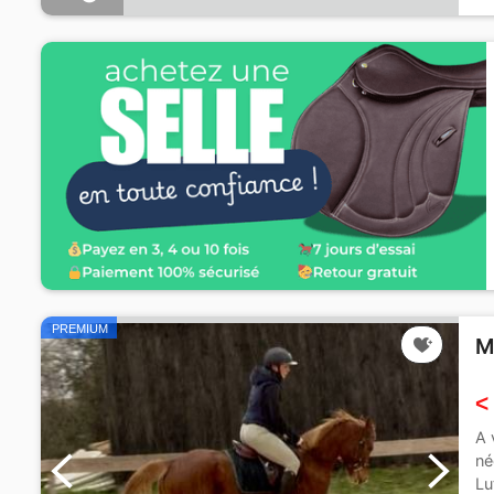
PREMIUM
M
<
A 
né
Lu