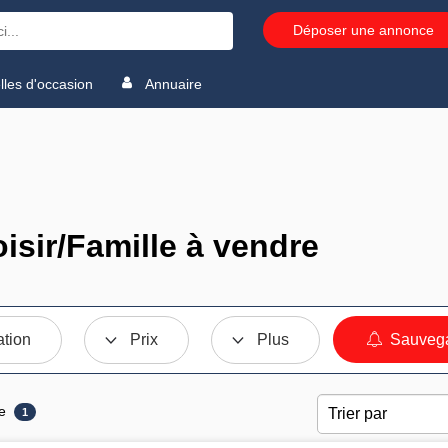
Déposer une annonce
les d'occasion
Annuaire
isir/Famille à vendre
ation
Prix
Plus
Sauvega
e
1