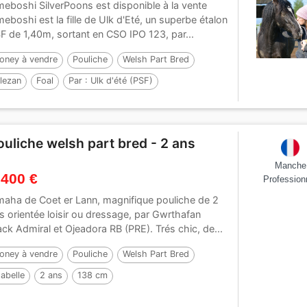
eboshi SilverPoons est disponible à la vente
eboshi est la fille de Ulk d'Eté, un superbe étalon
F de 1,40m, sortant en CSO IPO 123, par...
oney à vendre
Pouliche
Welsh Part Bred
lezan
Foal
Par :
Ulk d'été (PSF)
ouliche welsh part bred - 2 ans
Manche
 400 €
Profession
aha de Coet er Lann, magnifique pouliche de 2
s orientée loisir ou dressage, par Gwrthafan
ack Admiral et Ojeadora RB (PRE). Trés chic, de...
oney à vendre
Pouliche
Welsh Part Bred
sabelle
2 ans
138 cm
ar :
Gwrthafan Black Admiral