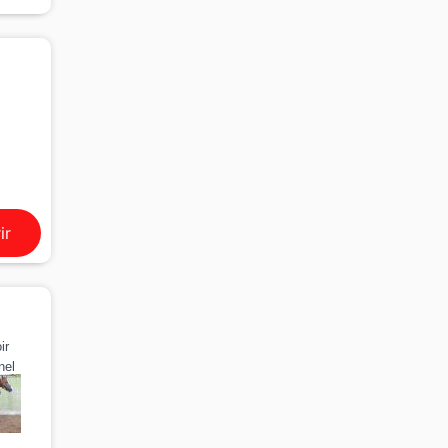
ir
ir
nel