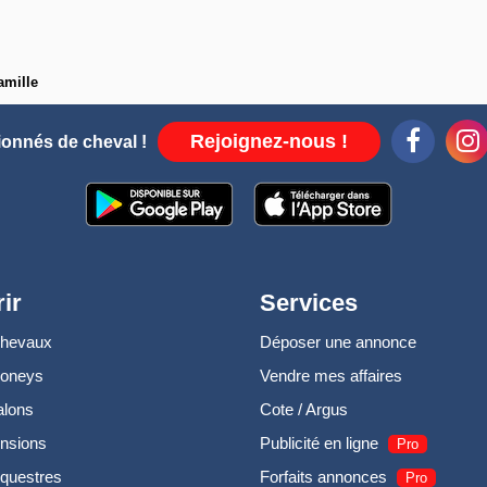
amille
Rejoignez-nous !
ionnés de cheval !
ir
Services
chevaux
Déposer une annonce
poneys
Vendre mes affaires
alons
Cote / Argus
nsions
Publicité en ligne
Pro
questres
Forfaits annonces
Pro