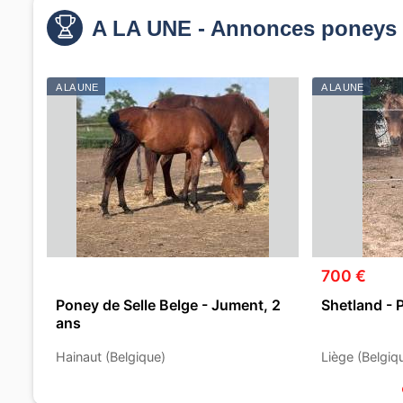
A LA UNE - Annonces poneys 
A LA UNE
A LA UNE
700 €
Poney de Selle Belge - Jument, 2
Shetland - 
ans
Hainaut (Belgique)
Liège (Belgiq