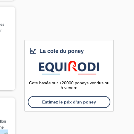
pes
r
La cote du poney
Cote basée sur +20000 poneys vendus ou
à vendre
Estimez le prix d'un poney
e
llon
nel