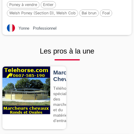
Poney à vendre
Entier
Welsh Poney (Section D), Welsh Cob
Bai brun
Foal
Par :
Jon Snow Dragwyddol
Yonne
Professionnel
Les pros à la une
Marcheurs
Chevaux
Téléhorse,
spécialiste
des
marcheurs
et du
matériel
d’entrainement