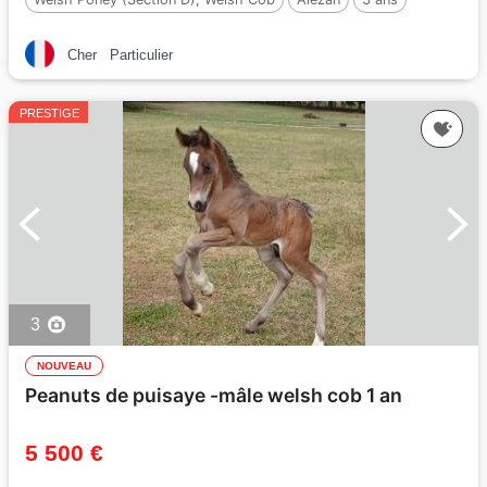
142 cm
Par :
SYNOD ROYALSHOW
Cher
Particulier
PRESTIGE
3
NOUVEAU
Peanuts de puisaye -mâle welsh cob 1 an
5 500 €