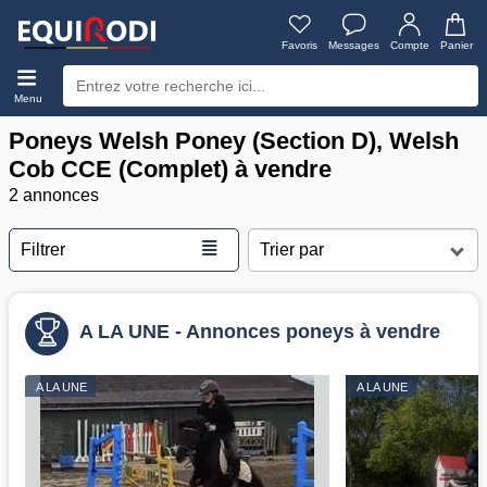
Favoris
Messages
Compte
Panier
Menu
Poneys Welsh Poney (Section D), Welsh
Cob CCE (Complet) à vendre
2 annonces
≣
Filtrer
A LA UNE - Annonces poneys à vendre
A LA UNE
A LA UNE