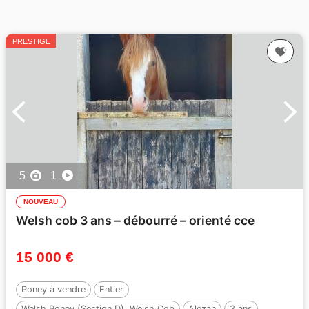
PRESTIGE
5
1
NOUVEAU
Welsh cob 3 ans – débourré – orienté cce
15 000 €
Poney à vendre
Entier
Welsh Poney (Section D), Welsh Cob
Alezan
3 ans