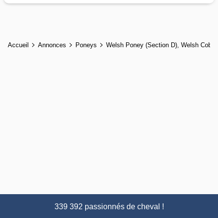
Accueil
Annonces
Poneys
Welsh Poney (Section D), Welsh Cob
339 392 passionnés de cheval !