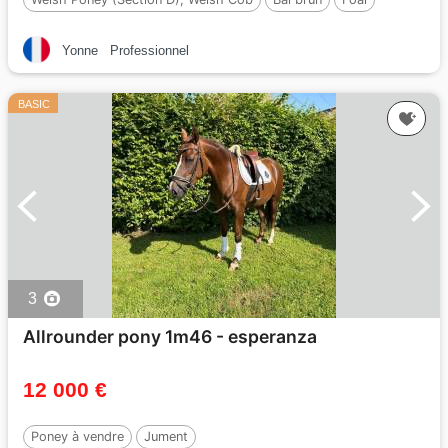
Par :
Jon Snow Dragwyddol
Yonne
Professionnel
BASIC
3
Allrounder pony 1m46 - esperanza
12 000 €
Poney à vendre
Jument