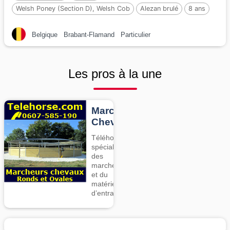
Welsh Poney (Section D), Welsh Cob
Alezan brulé
8 ans
146 cm
Belgique
Brabant-Flamand
Particulier
Les pros à la une
Marcheurs
Chevaux
Téléhorse,
spécialiste
des
marcheurs
et du
matériel
d’entrainement