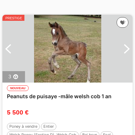
PRESTIGE
3
NOUVEAU
Peanuts de puisaye -mâle welsh cob 1 an
5 500 €
Poney à vendre
Entier
Welsh Poney (Section D), Welsh Cob
Bai brun
Foal