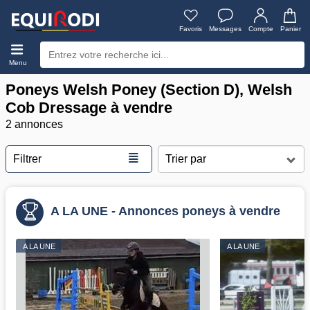
Favoris
Messages
Compte
Panier
Menu
Poneys Welsh Poney (Section D), Welsh
Cob Dressage à vendre
2 annonces
≣
Filtrer
A LA UNE - Annonces poneys à vendre
A LA UNE
A LA UNE