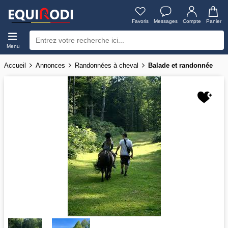
Favoris
Messages
Compte
Panier
Menu
Accueil
Annonces
Randonnées à cheval
Balade et randonnée