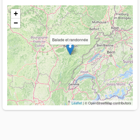
+
−
Balade et randonnée
Leaflet
| © OpenStreetMap contributors