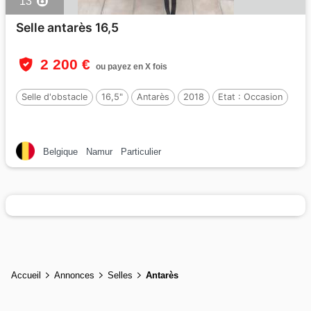
13
Selle antarès 16,5
2 200 €
ou payez en X fois
Selle d'obstacle
16,5"
Antarès
2018
Etat :
Occasion
Belgique
Namur
Particulier
Accueil
Annonces
Selles
Antarès