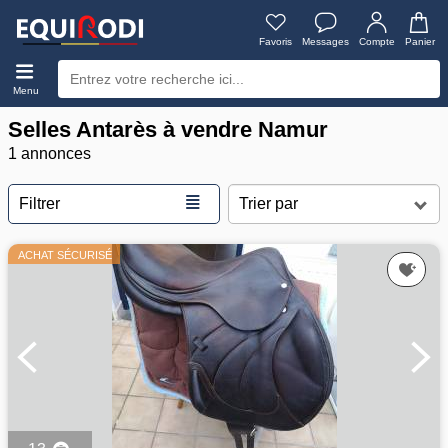
Favoris
Messages
Compte
Panier
Menu
Selles Antarès à vendre Namur
1 annonces
≣
Filtrer
ACHAT SÉCURISÉ