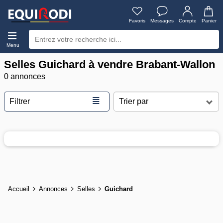
Favoris
Messages
Compte
Panier
Menu
Selles Guichard à vendre Brabant-Wallon
0 annonces
≣
Filtrer
Accueil
Annonces
Selles
Guichard