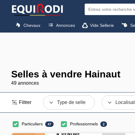
Chevaux
Annonces
Vide Sellerie
Sel
Selles à vendre Hainaut
49 annonces
Filtrer
Type de selle
Localisat
Particuliers
Professionnels
47
2