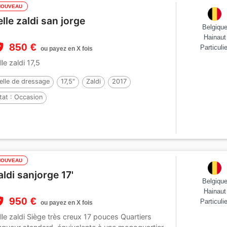
NOUVEAU
elle zaldi san jorge
Belgiqu
Hainaut
850 €
Particulie
ou payez en X fois
lle zaldi 17,5
elle de dressage
17,5"
Zaldi
2017
tat :
Occasion
NOUVEAU
aldi sanjorge 17'
Belgiqu
Hainaut
950 €
Particulie
ou payez en X fois
lle zaldi Siège très creux 17 pouces Quartiers