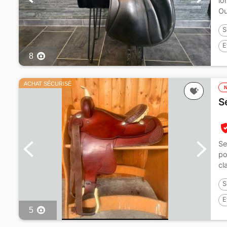
lo
Ou
S
E
8
ACHAT SÉCURISÉ
S
Se
po
cl
S
E
5