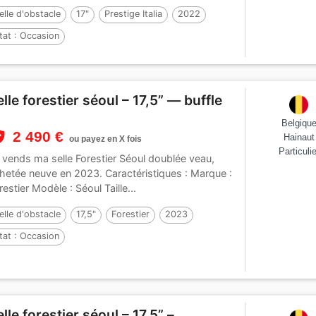
elle d'obstacle
17"
Prestige Italia
2022
tat :
Occasion
elle forestier séoul – 17,5” — buffle
Belgiqu
2 490 €
Hainaut
ou payez en X fois
Particulie
 vends ma selle Forestier Séoul doublée veau,
hetée neuve en 2023. Caractéristiques : Marque :
restier Modèle : Séoul Taille...
elle d'obstacle
17,5"
Forestier
2023
tat :
Occasion
elle forestier séoul – 17,5” –