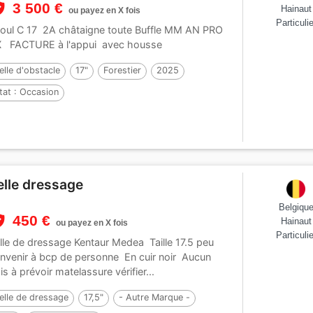
3 500 €
Hainaut
ou payez en X fois
Particulie
oul C 17 2A châtaigne toute Buffle MM AN PRO
 FACTURE à l'appui avec housse
elle d'obstacle
17"
Forestier
2025
tat :
Occasion
elle dressage
Belgiqu
450 €
Hainaut
ou payez en X fois
Particulie
lle de dressage Kentaur Medea Taille 17.5 peu
nvenir à bcp de personne En cuir noir Aucun
ais à prévoir matelassure vérifier...
elle de dressage
17,5"
- Autre Marque -