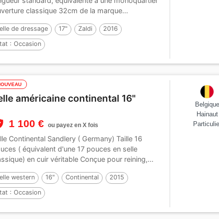
ngueur standard, équivalente à une monoquartier
verture classique 32cm de la marque...
elle de dressage
17"
Zaldi
2016
tat :
Occasion
NOUVEAU
elle américaine continental 16"
Belgiqu
Hainaut
1 100 €
Particulie
ou payez en X fois
lle Continental Sandlery ( Germany) Taille 16
uces ( équivalent d'une 17 pouces en selle
assique) en cuir véritable Conçue pour reining,...
elle western
16"
Continental
2015
tat :
Occasion