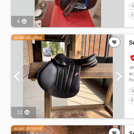
S
E
4
ACHAT SÉCURISÉ
S
Je
ac
Fo
S
E
11
ACHAT SÉCURISÉ
S