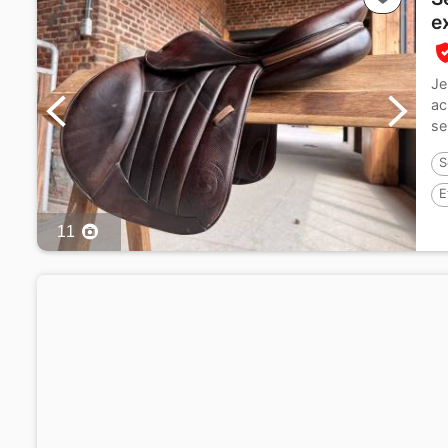
e
Je
ac
se
S
E
11