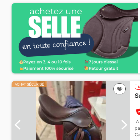
ACHAT SÉCURISÉ
S
A 
pa
Ca