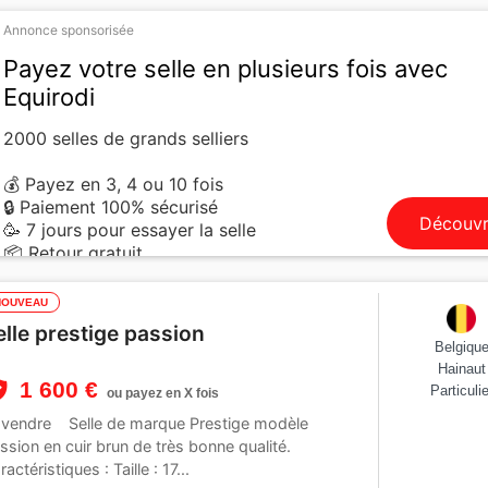
Annonce sponsorisée
Payez votre selle en plusieurs fois avec
Equirodi
2000 selles de grands selliers
💰 Payez en 3, 4 ou 10 fois
🔒 Paiement 100% sécurisé
Découvr
🥳 7 jours pour essayer la selle
📦 Retour gratuit
NOUVEAU
elle prestige passion
Belgiqu
Hainaut
1 600 €
Particulie
ou payez en X fois
vendre Selle de marque Prestige modèle
ssion en cuir brun de très bonne qualité.
ractéristiques : Taille : 17...