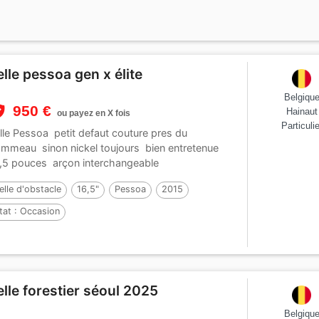
elle pessoa gen x élite
Belgiqu
950 €
Hainaut
ou payez en X fois
Particulie
lle Pessoa petit defaut couture pres du
mmeau sinon nickel toujours bien entretenue
,5 pouces arçon interchangeable
elle d'obstacle
16,5"
Pessoa
2015
tat :
Occasion
elle forestier séoul 2025
Belgiqu