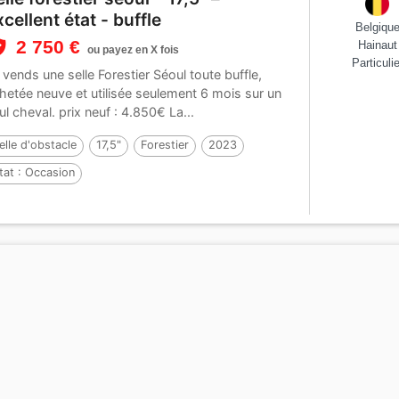
xcellent état - buffle
Belgiqu
2 750 €
Hainaut
ou payez en X fois
Particulie
 vends une selle Forestier Séoul toute buffle,
hetée neuve et utilisée seulement 6 mois sur un
ul cheval. prix neuf : 4.850€ La...
elle d'obstacle
17,5"
Forestier
2023
tat :
Occasion