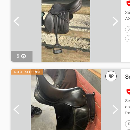
Sé
AX
S
E
6
ACHAT SÉCURISÉ
S
Se
co
fr
S