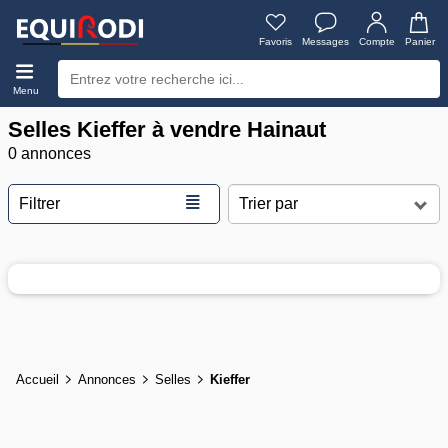
Favoris
Messages
Compte
Panier
Menu
Selles Kieffer à vendre Hainaut
0 annonces
≣
Filtrer
Accueil
Annonces
Selles
Kieffer