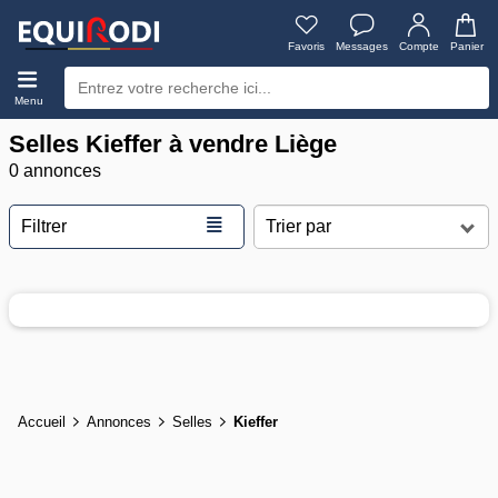
Favoris
Messages
Compte
Panier
Menu
Selles Kieffer à vendre Liège
0 annonces
≣
Filtrer
Accueil
Annonces
Selles
Kieffer