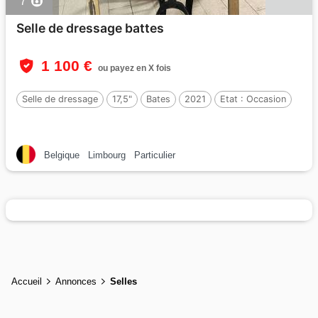
7
Selle de dressage battes
1 100 €
ou payez en X fois
Selle de dressage
17,5"
Bates
2021
Etat :
Occasion
Belgique
Limbourg
Particulier
Accueil
Annonces
Selles