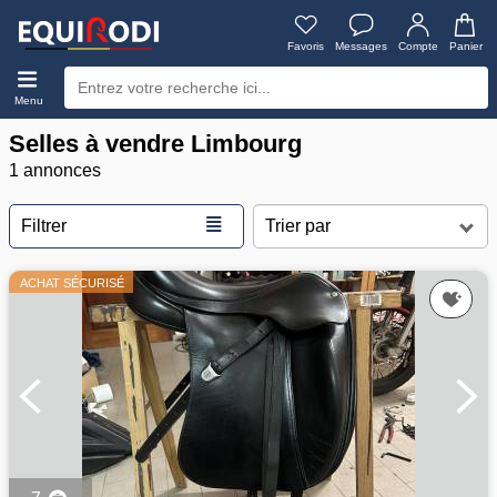
Favoris
Messages
Compte
Panier
Menu
Selles à vendre Limbourg
1 annonces
≣
Filtrer
ACHAT SÉCURISÉ