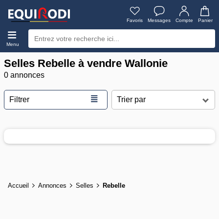
Favoris
Messages
Compte
Panier
Menu
Selles Rebelle à vendre Wallonie
0 annonces
≣
Filtrer
Accueil
Annonces
Selles
Rebelle