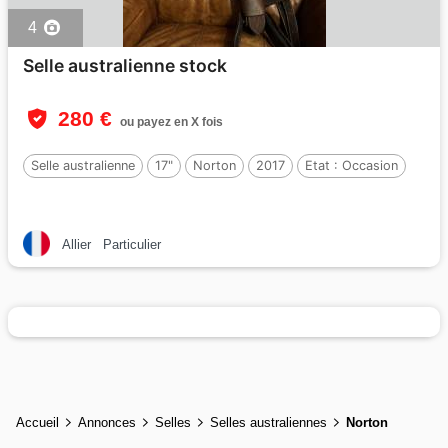
4
Selle australienne stock
280 €
ou payez en X fois
Selle australienne
17"
Norton
2017
Etat :
Occasion
Allier
Particulier
Accueil
Annonces
Selles
Selles australiennes
Norton