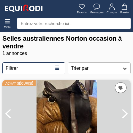
Favoris
Messages
Compte
Panier
Menu
Selles australiennes Norton occasion à
vendre
1 annonces
≣
Filtrer
ACHAT SÉCURISÉ