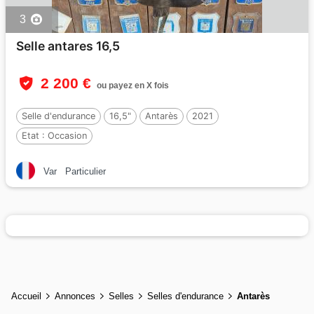
3
Selle antares 16,5
2 200 €
ou payez en X fois
Selle d'endurance
16,5"
Antarès
2021
Etat :
Occasion
Var
Particulier
Accueil
Annonces
Selles
Selles d'endurance
Antarès