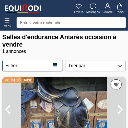
Favoris
Messages
Compte
Panier
Menu
Selles d'endurance Antarès occasion à
vendre
1 annonces
≣
Filtrer
ACHAT SÉCURISÉ