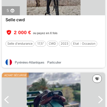
5
Selle cwd
2 000 €
ou payez en X fois
Selle d'endurance
17,5"
CWD
2023
Etat :
Occasion
Pyrénées-Atlantiques
Particulier
ACHAT SÉCURISÉ