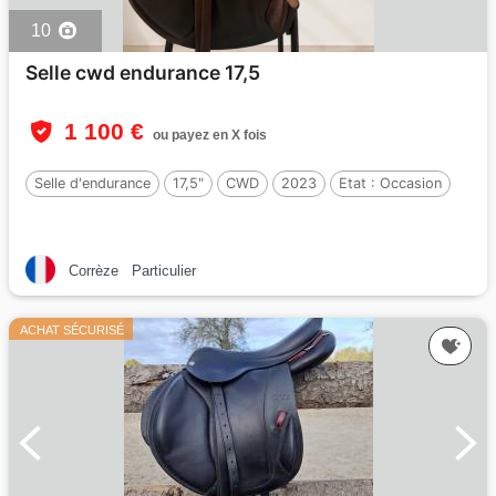
10
Selle cwd endurance 17,5
1 100 €
ou payez en X fois
Selle d'endurance
17,5"
CWD
2023
Etat :
Occasion
Corrèze
Particulier
ACHAT SÉCURISÉ