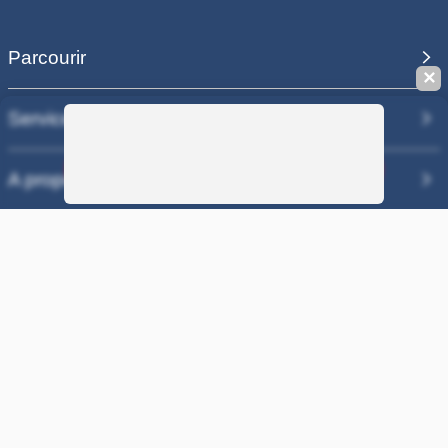
Parcourir
✕
Services
Sauvegarder la recherche
A propos
Nos sites
COPYRIGHT 2006 - 2025 - EQUIRODI SAS - R.C.S. DOLE 504 811
373 - TVA FR00504811373
100% PAIEMENT SÉCURISÉ