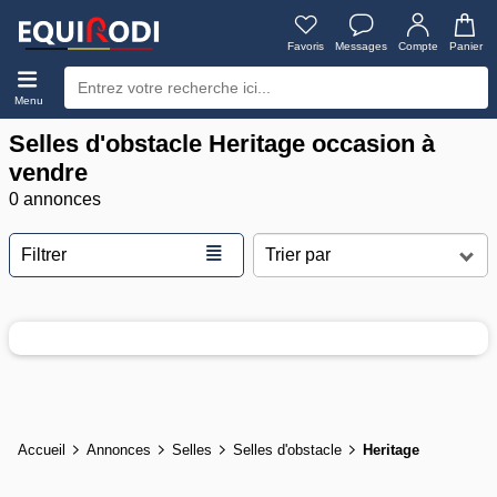
Favoris
Messages
Compte
Panier
Menu
Selles d'obstacle Heritage occasion à
vendre
0 annonces
≣
Filtrer
Accueil
Annonces
Selles
Selles d'obstacle
Heritage