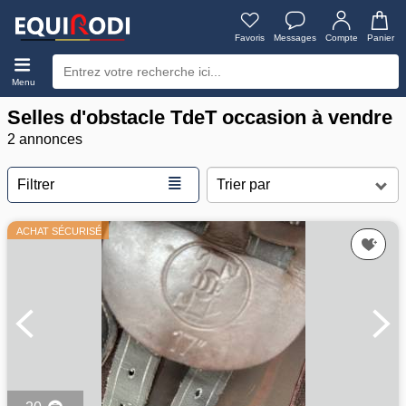
Favoris
Messages
Compte
Panier
Menu
Selles d'obstacle TdeT occasion à vendre
2 annonces
≣
Filtrer
ACHAT SÉCURISÉ