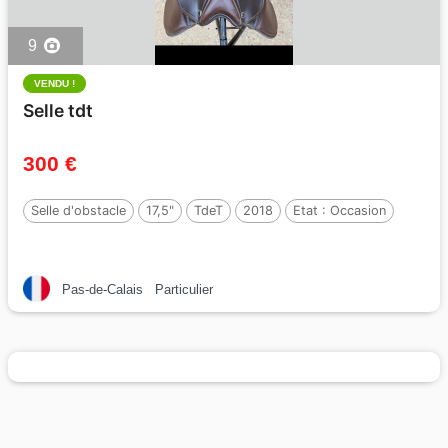
9
VENDU !
Selle tdt
300 €
Selle d'obstacle
17,5"
TdeT
2018
Etat :
Occasion
Pas-de-Calais
Particulier