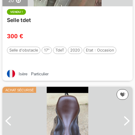
20
VENDU !
Selle tdet
300 €
Selle d'obstacle
17"
TdeT
2020
Etat :
Occasion
Isère
Particulier
ACHAT SÉCURISÉ