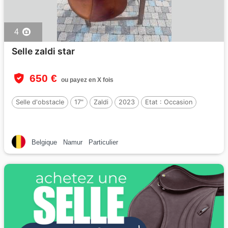
4
Selle zaldi star
650 €
ou payez en X fois
Selle d'obstacle
17"
Zaldi
2023
Etat :
Occasion
Belgique
Namur
Particulier