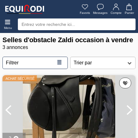
Favoris
Messages
Compte
Panier
Menu
Selles d'obstacle Zaldi occasion à vendre
3 annonces
≣
Filtrer
ACHAT SÉCURISÉ