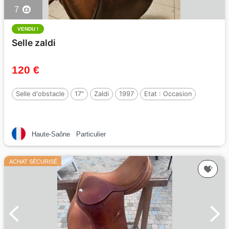
7
VENDU !
Selle zaldi
120 €
Selle d'obstacle
17"
Zaldi
1997
Etat :
Occasion
Haute-Saône
Particulier
ACHAT SÉCURISÉ