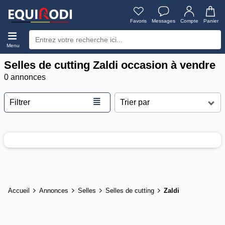
Favoris
Messages
Compte
Panier
Menu
Selles de cutting Zaldi occasion à vendre
0 annonces
≣
Filtrer
Accueil
Annonces
Selles
Selles de cutting
Zaldi