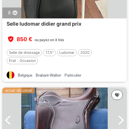
8
Selle ludomar didier grand prix
850 €
ou payez en X fois
Selle de dressage
17,5"
Ludomar
2020
Etat :
Occasion
Belgique
Brabant-Wallon
Particulier
ACHAT SÉCURISÉ