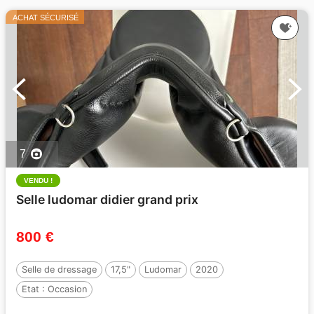
ACHAT SÉCURISÉ
7
VENDU !
Selle ludomar didier grand prix
800 €
Selle de dressage
17,5"
Ludomar
2020
Etat :
Occasion