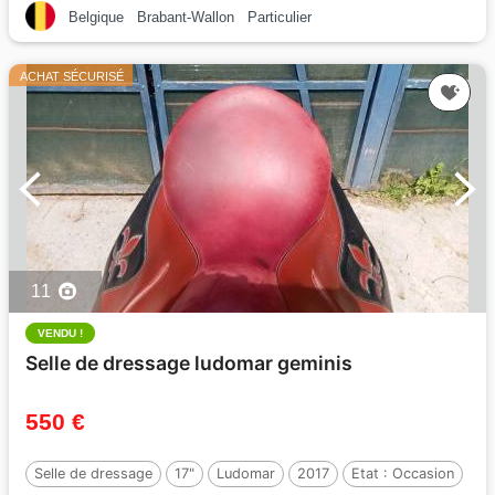
Belgique
Brabant-Wallon
Particulier
ACHAT SÉCURISÉ
11
VENDU !
Selle de dressage ludomar geminis
550 €
Selle de dressage
17"
Ludomar
2017
Etat :
Occasion