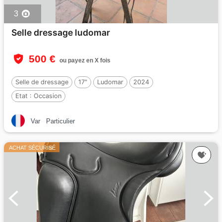
3
Selle dressage ludomar
500 €
ou payez en X fois
Selle de dressage
17"
Ludomar
2024
Etat :
Occasion
Var
Particulier
ACHAT SÉCURISÉ