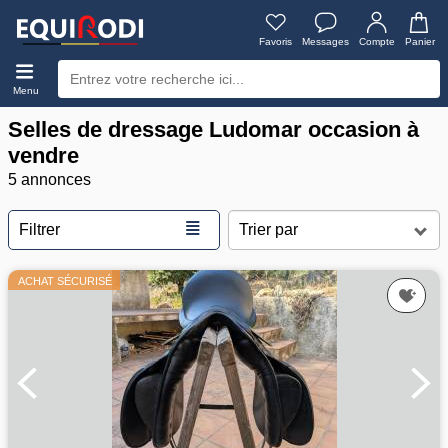
Favoris
Messages
Compte
Panier
Menu
Selles de dressage Ludomar occasion à
vendre
5 annonces
≣
Filtrer
ACHAT SÉCURISÉ