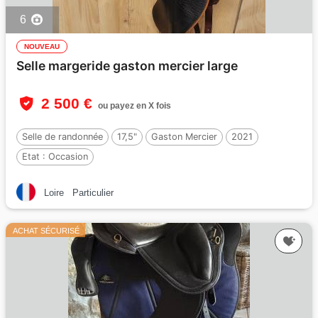
6
NOUVEAU
Selle margeride gaston mercier large
2 500 €
ou payez en X fois
Selle de randonnée
17,5"
Gaston Mercier
2021
Etat :
Occasion
Loire
Particulier
ACHAT SÉCURISÉ