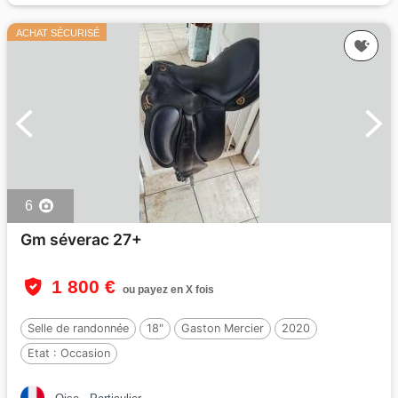
ACHAT SÉCURISÉ
6
Gm séverac 27+
1 800 €
ou payez en X fois
Selle de randonnée
18"
Gaston Mercier
2020
Etat :
Occasion