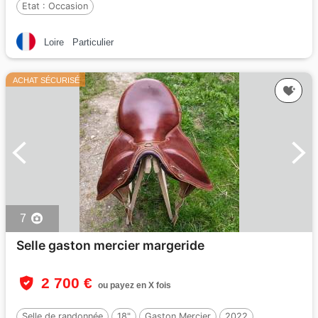
Etat :
Occasion
Loire
Particulier
ACHAT SÉCURISÉ
7
Selle gaston mercier margeride
2 700 €
ou payez en X fois
Selle de randonnée
18"
Gaston Mercier
2022