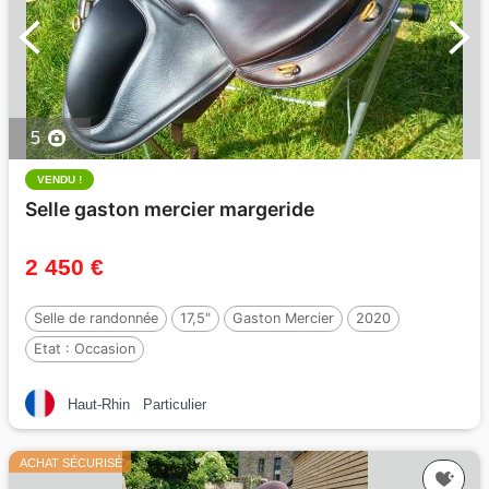
5
VENDU !
Selle gaston mercier margeride
2 450 €
Selle de randonnée
17,5"
Gaston Mercier
2020
Etat :
Occasion
Haut-Rhin
Particulier
ACHAT SÉCURISÉ