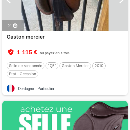
2
Gaston mercier
1 115 €
ou payez en X fois
Selle de randonnée
17,5"
Gaston Mercier
2010
Etat :
Occasion
Dordogne
Particulier