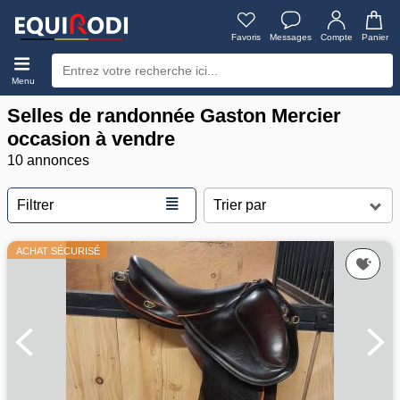
Favoris
Messages
Compte
Panier
Menu
Selles de randonnée Gaston Mercier
occasion à vendre
10 annonces
≣
Filtrer
ACHAT SÉCURISÉ