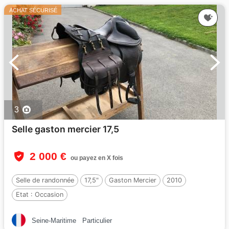
ACHAT SÉCURISÉ
3
Selle gaston mercier 17,5
2 000 €
ou payez en X fois
Selle de randonnée
17,5"
Gaston Mercier
2010
Etat :
Occasion
Seine-Maritime
Particulier