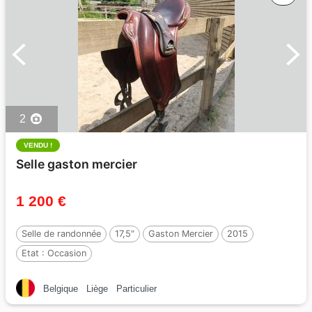
2
VENDU !
Selle gaston mercier
1 200 €
Selle de randonnée
17,5"
Gaston Mercier
2015
Etat :
Occasion
Belgique
Liège
Particulier