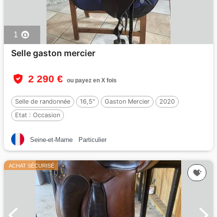
1
Selle gaston mercier
2 290 €
ou payez en X fois
Selle de randonnée
16,5"
Gaston Mercier
2020
Etat :
Occasion
Seine-et-Marne
Particulier
ACHAT SÉCURISÉ