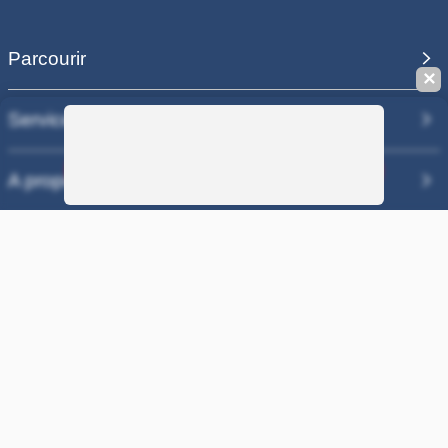
Parcourir
✕
Services
Sauvegarder la recherche
A propos
Nos sites
COPYRIGHT 2006 - 2025 - EQUIRODI SAS - R.C.S. DOLE 504 811
373 - TVA FR00504811373
100% PAIEMENT SÉCURISÉ