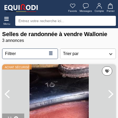
Favoris
Messages
Compte
Panier
Menu
Selles de randonnée à vendre Wallonie
3 annonces
≣
Filtrer
ACHAT SÉCURISÉ