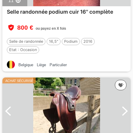
11
Selle randonnée podium cuir 16'' complète
800 €
ou payez en X fois
Selle de randonnée
16,5"
Podium
2016
Etat :
Occasion
Belgique
Liège
Particulier
ACHAT SÉCURISÉ