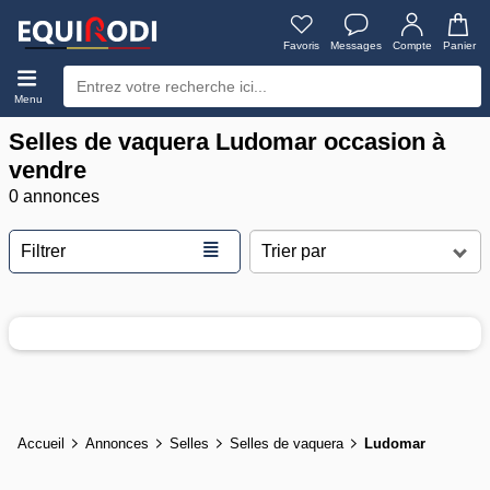
Favoris
Messages
Compte
Panier
Menu
Selles de vaquera Ludomar occasion à
vendre
0 annonces
≣
Filtrer
Accueil
Annonces
Selles
Selles de vaquera
Ludomar