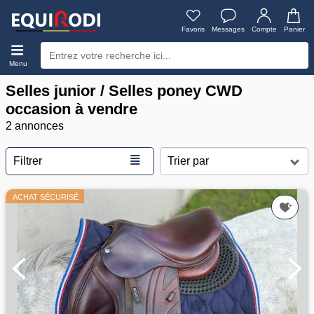
Favoris
Messages
Compte
Panier
Menu
Selles junior / Selles poney CWD
occasion à vendre
2 annonces
≣
Filtrer
ACHAT SÉCURISÉ