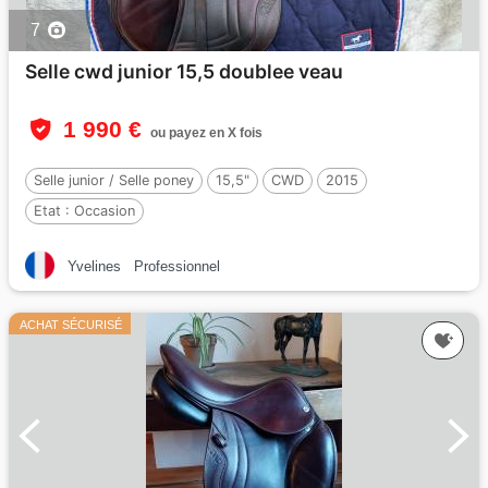
7
Selle cwd junior 15,5 doublee veau
1 990 €
ou payez en X fois
Selle junior / Selle poney
15,5"
CWD
2015
Etat :
Occasion
Yvelines
Professionnel
ACHAT SÉCURISÉ