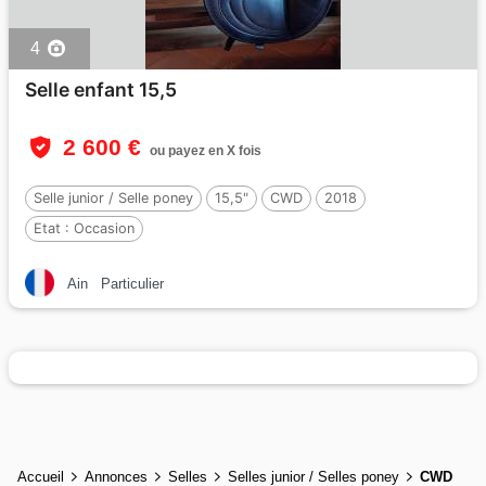
4
Selle enfant 15,5
2 600 €
ou payez en X fois
Selle junior / Selle poney
15,5"
CWD
2018
Etat :
Occasion
Ain
Particulier
Accueil
Annonces
Selles
Selles junior / Selles poney
CWD