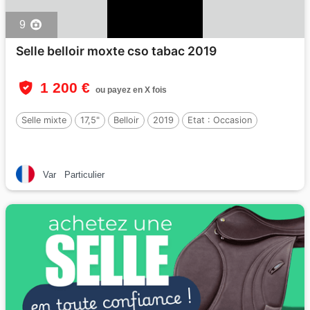
9
Selle belloir moxte cso tabac 2019
1 200 €
ou payez en X fois
Selle mixte
17,5"
Belloir
2019
Etat :
Occasion
Var
Particulier