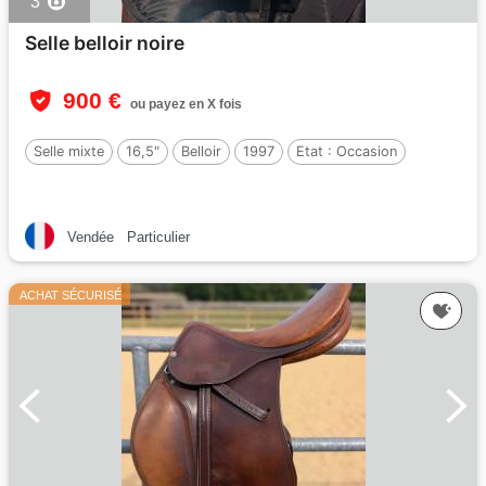
3
Selle belloir noire
900 €
ou payez en X fois
Selle mixte
16,5"
Belloir
1997
Etat :
Occasion
Vendée
Particulier
ACHAT SÉCURISÉ