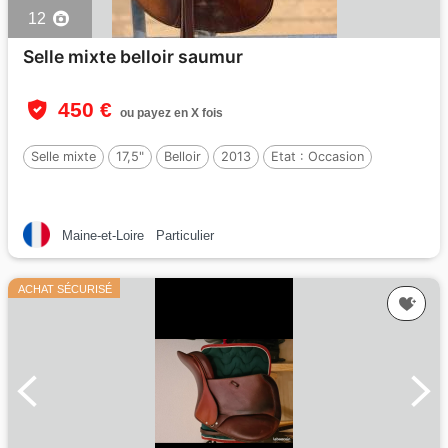
12
Selle mixte belloir saumur
450 €
ou payez en X fois
Selle mixte
17,5"
Belloir
2013
Etat :
Occasion
Maine-et-Loire
Particulier
ACHAT SÉCURISÉ