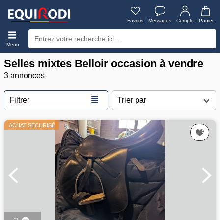
Favoris
Messages
Compte
Panier
Menu
Selles mixtes Belloir occasion à vendre
3 annonces
≣
Filtrer
ACHAT SÉCURISÉ