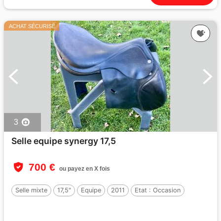
ACHAT SÉCURISÉ
3
Selle equipe synergy 17,5
700 €
ou payez en X fois
Selle mixte
17,5"
Equipe
2011
Etat :
Occasion