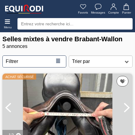
Favoris
Messages
Compte
Panier
Menu
Selles mixtes à vendre Brabant-Wallon
5 annonces
≣
Filtrer
ACHAT SÉCURISÉ