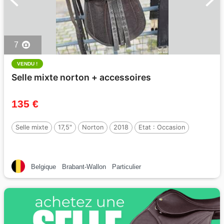
7
VENDU !
Selle mixte norton + accessoires
135 €
Selle mixte
17,5"
Norton
2018
Etat :
Occasion
Belgique
Brabant-Wallon
Particulier