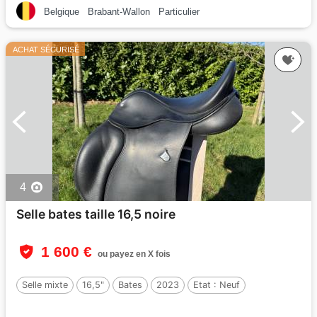
Belgique
Brabant-Wallon
Particulier
ACHAT SÉCURISÉ
4
Selle bates taille 16,5 noire
1 600 €
ou payez en X fois
Selle mixte
16,5"
Bates
2023
Etat :
Neuf