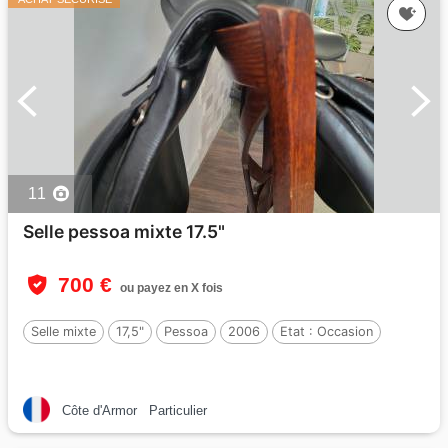
11
Selle pessoa mixte 17.5"
700 €
ou payez en X fois
Selle mixte
17,5"
Pessoa
2006
Etat :
Occasion
Côte d'Armor
Particulier