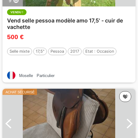
9
VENDU !
Vend selle pessoa modèle amo 17,5' - cuir de
vachette
500 €
Selle mixte
17,5"
Pessoa
2017
Etat :
Occasion
Moselle
Particulier
ACHAT SÉCURISÉ