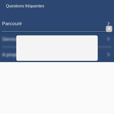
Questions fréquentes
Parcourir
✕
Services
Sauvegarder la recherche
A propos
Nos sites
COPYRIGHT 2006 - 2025 - EQUIRODI SAS - R.C.S. DOLE 504 811
373 - TVA FR00504811373