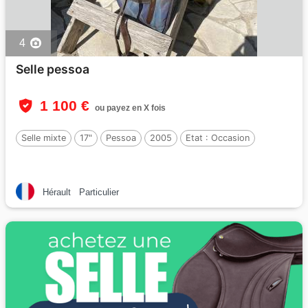
4
Selle pessoa
1 100 €
ou payez en X fois
Selle mixte
17"
Pessoa
2005
Etat :
Occasion
Hérault
Particulier