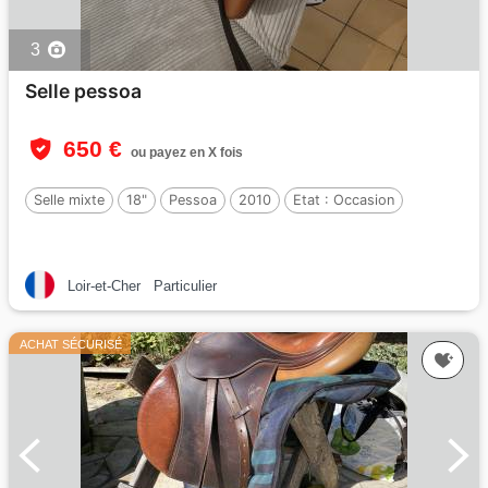
3
Selle pessoa
650 €
ou payez en X fois
Selle mixte
18"
Pessoa
2010
Etat :
Occasion
Loir-et-Cher
Particulier
ACHAT SÉCURISÉ