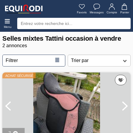
Favoris
Messages
Compte
Panier
Menu
Selles mixtes Tattini occasion à vendre
2 annonces
≣
Filtrer
ACHAT SÉCURISÉ