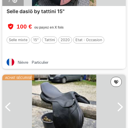
7
Selle daslö by tattini 15"
100 €
ou payez en X fois
Selle mixte
15"
Tattini
2020
Etat :
Occasion
Nièvre
Particulier
ACHAT SÉCURISÉ