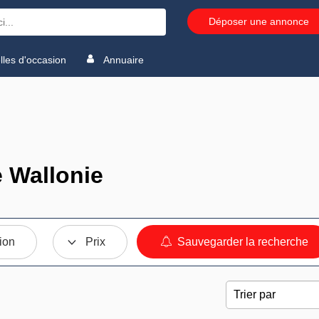
Déposer une annonce
les d'occasion
Annuaire
e Wallonie
ion
Prix
Sauvegarder la recherche