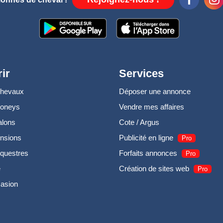
ir
Services
chevaux
Déposer une annonce
poneys
Vendre mes affaires
alons
Cote / Argus
nsions
Publicité en ligne
Pro
questres
Forfaits annonces
Pro
e
Création de sites web
Pro
casion