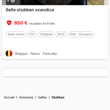
9
Selle stubben scandica
850 €
ou payez en X fois
Selle mixte
17,5"
Stubben
2012
Etat :
Occasion
Belgique
Namur
Particulier
Accueil
Annonces
Selles
Stubben