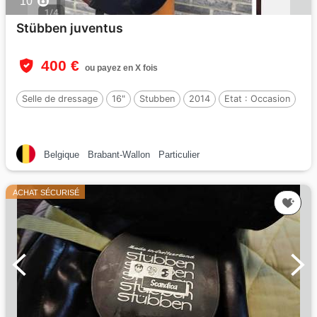
10
Stübben juventus
400 €
ou payez en X fois
Selle de dressage
16"
Stubben
2014
Etat :
Occasion
Belgique
Brabant-Wallon
Particulier
ACHAT SÉCURISÉ