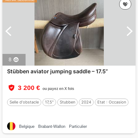
8
Stübben aviator jumping saddle – 17.5”
3 200 €
ou payez en X fois
Selle d'obstacle
17,5"
Stubben
2024
Etat :
Occasion
Belgique
Brabant-Wallon
Particulier