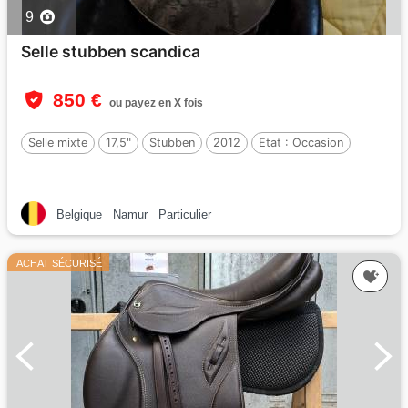
9
Selle stubben scandica
850 €
ou payez en X fois
Selle mixte
17,5"
Stubben
2012
Etat :
Occasion
Belgique
Namur
Particulier
ACHAT SÉCURISÉ