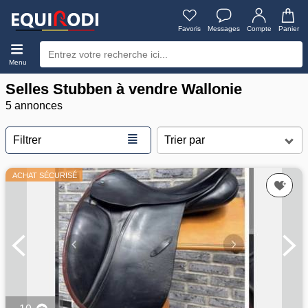
Favoris
Messages
Compte
Panier
Menu
Selles Stubben à vendre Wallonie
5 annonces
≣
Filtrer
ACHAT SÉCURISÉ