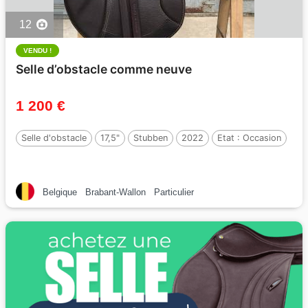
12
VENDU !
Selle d’obstacle comme neuve
1 200 €
Selle d'obstacle
17,5"
Stubben
2022
Etat :
Occasion
Belgique
Brabant-Wallon
Particulier