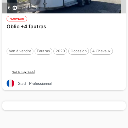
6
NOUVEAU
Oblic +4 fautras
Van à vendre
Fautras
2020
Occasion
4 Chevaux
vans-raynaud
Gard
Professionnel