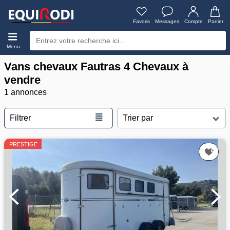
Favoris
Messages
Compte
Panier
Menu
Vans chevaux Fautras 4 Chevaux à
vendre
1 annonces
≣
Filtrer
PRESTIGE