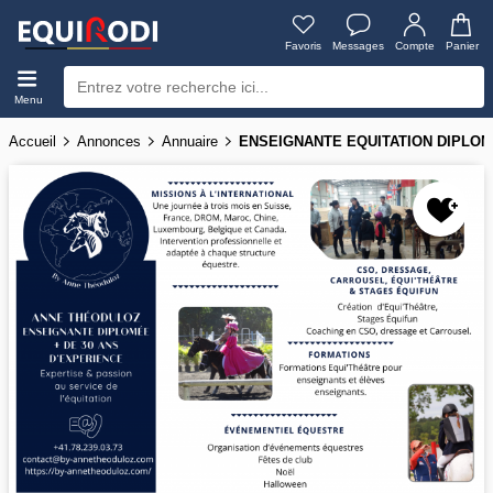
Favoris
Messages
Compte
Panier
Menu
Accueil
Annonces
Annuaire
ENSEIGNANTE EQUITATION DIPLO