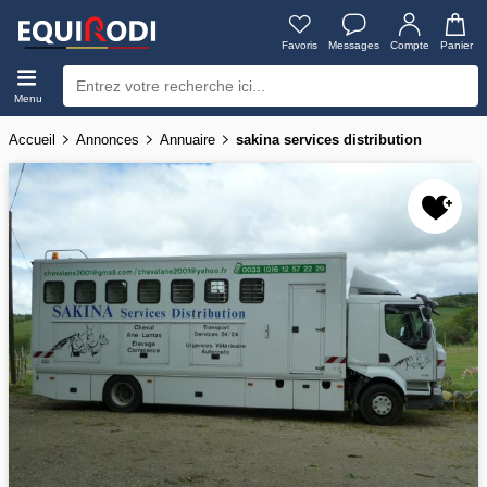
Favoris
Messages
Compte
Panier
Menu
Accueil
Annonces
Annuaire
sakina services distribution