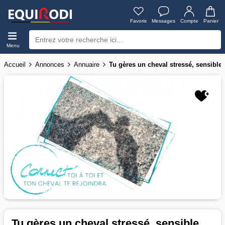
Favoris
Messages
Compte
Panier
Menu
Accueil
Annonces
Annuaire
Tu gères un cheval stressé, sensible
Tu gères un cheval stressé, sensible