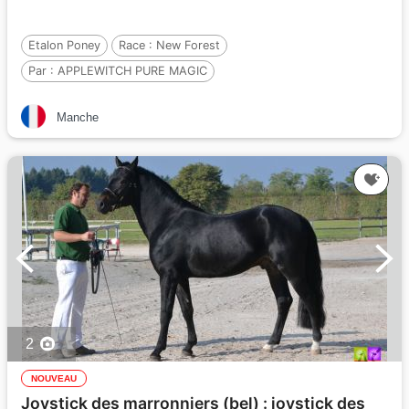
Etalon Poney
Race :
New Forest
Par :
APPLEWITCH PURE MAGIC
et :
YEWTREE ON HIGH (GBR)
Manche
Par :
UNPREDICTABLE OF MAILLARD (GBR
2
NOUVEAU
Joystick des marronniers (bel) : joystick des