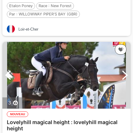
Etalon Poney
Race :
New Forest
Par :
WILLOWWAY PIPER'S BAY (GBR)
et :
DELICIOUS PEARL
Loir-et-Cher
Par :
LAVENDER STARDUST OF WOOT (GBR
3
NOUVEAU
Lovelyhill magical height : lovelyhill magical
height