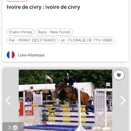
Ivoire de civry : ivoire de civry
Etalon Poney
Race :
New Forest
Par :
PERAC DES ETANGS
et :
FLORALIE DE TYV (GBR)
Par :
HILLARY (GBR)
Loire-Atlantique
3