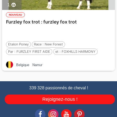
1
NOUVEAU
Furzley fox trot : furzley fox trot
Etalon Poney
Race :
New Forest
Par :
FURZLEY FIRST AIDE
et :
FOXHILLS HARMONY
Par :
LUCKINGTON SPORTAID (GBR)
Belgique
Namur
339 328 passionnés de cheval !
Rejoignez-nous !