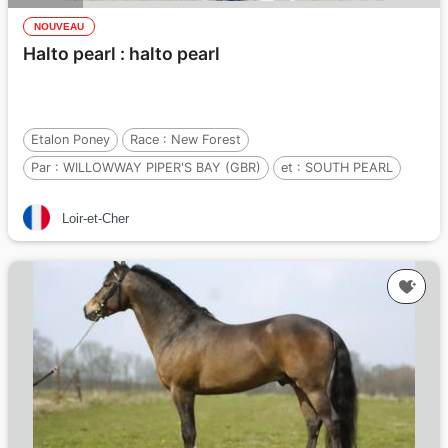
NOUVEAU
Halto pearl : halto pearl
Etalon Poney
Race :
New Forest
Par :
WILLOWWAY PIPER'S BAY (GBR)
et :
SOUTH PEARL
Par :
LANCERO DU GALION
Loir-et-Cher