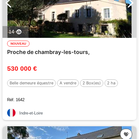
14
NOUVEAU
Proche de chambray-les-tours,
530 000 €
Belle demeure équestre
A vendre
2 Box(es)
2 ha
Réf. 1642
Indre-et-Loire