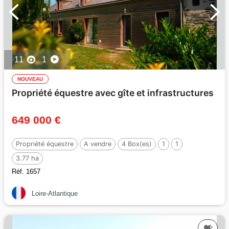
11
1
NOUVEAU
Propriété équestre avec gîte et infrastructures
649 000 €
Propriété équestre
A vendre
4 Box(es)
1
1
3.77 ha
Réf. 1657
Loire-Atlantique