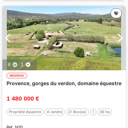
8
1
NOUVEAU
Provence, gorges du verdon, domaine équestre
1 480 000 €
Propriété équestre
A vendre
21 Box(es)
1
56 ha
Réf. 1620