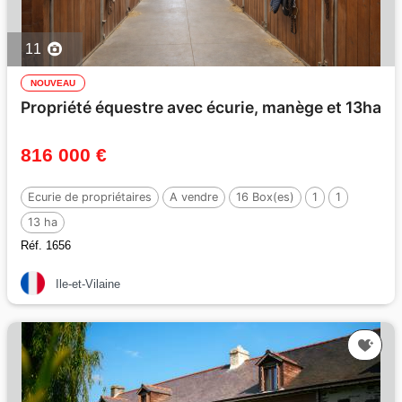
11
NOUVEAU
Propriété équestre avec écurie, manège et 13ha
816 000 €
Ecurie de propriétaires
A vendre
16 Box(es)
1
1
13 ha
Réf. 1656
Ile-et-Vilaine