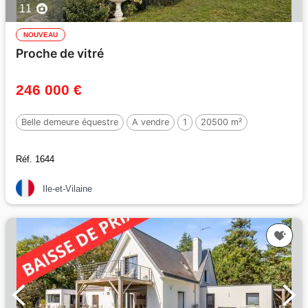
11
NOUVEAU
Proche de vitré
246 000 €
Belle demeure équestre
A vendre
1
20500 m²
Réf. 1644
Ile-et-Vilaine