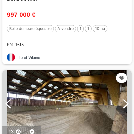
997 000 €
Belle demeure équestre
A vendre
1
1
10 ha
Réf. 1615
Ile-et-Vilaine
13
1