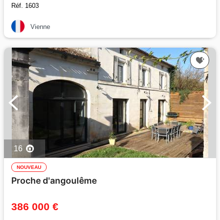
Réf. 1603
Vienne
16
NOUVEAU
Proche d'angoulême
386 000 €