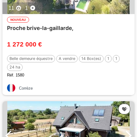
11
1
NOUVEAU
Proche brive-la-gaillarde,
1 272 000 €
Belle demeure équestre
A vendre
14 Box(es)
1
1
24 ha
Réf. 1580
Corrèze