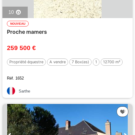
10
NOUVEAU
Proche mamers
259 500 €
Propriété équestre
A vendre
7 Box(es)
1
12700 m²
Réf. 1652
Sarthe