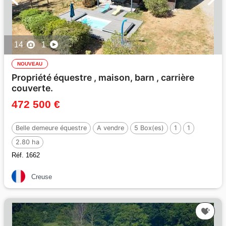
14
1
NOUVEAU
Propriété équestre , maison, barn , carrière
couverte.
472 500 €
Belle demeure équestre
A vendre
5 Box(es)
1
1
2.80 ha
Réf. 1662
Creuse