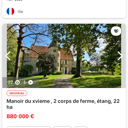
Var
22
1
NOUVEAU
Manoir du xvieme , 2 corps de ferme, étang, 22
ha
880 000 €