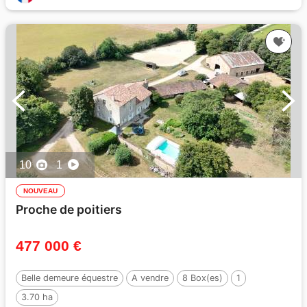
10
1
NOUVEAU
Proche de poitiers
477 000 €
Belle demeure équestre
A vendre
8 Box(es)
1
3.70 ha