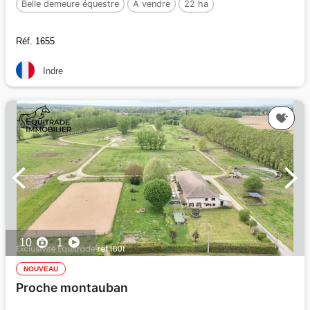
Belle demeure équestre
A vendre
22 ha
Réf. 1655
Indre
10
1
NOUVEAU
Proche montauban