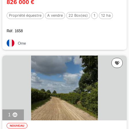
826 000 €
Propriété équestre
A vendre
22 Box(es)
1
12 ha
Réf. 1658
Orne
1
NOUVEAU