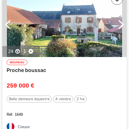
24
1
NOUVEAU
Proche boussac
259 000 €
Belle demeure équestre
A vendre
2 ha
Réf. 1649
Creuse