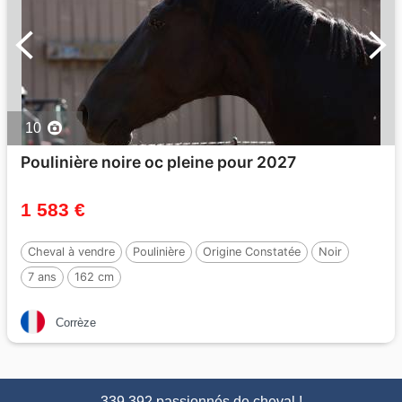
10
Poulinière noire oc pleine pour 2027
1 583 €
Cheval à vendre
Poulinière
Origine Constatée
Noir
7 ans
162 cm
Corrèze
339 392 passionnés de cheval !