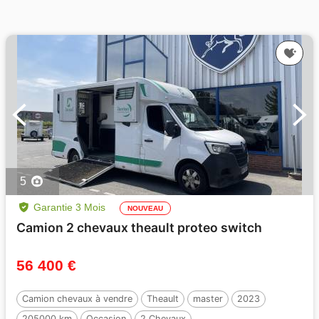
5
Garantie 3 Mois
NOUVEAU
Camion 2 chevaux theault proteo switch
56 400 €
Camion chevaux à vendre
Theault
master
2023
205000 km
Occasion
2 Chevaux