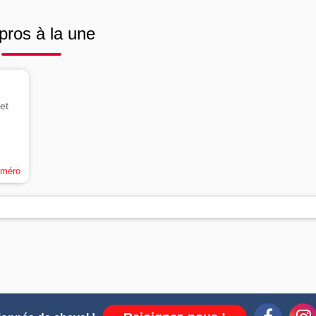
pros à la une
et
uméro