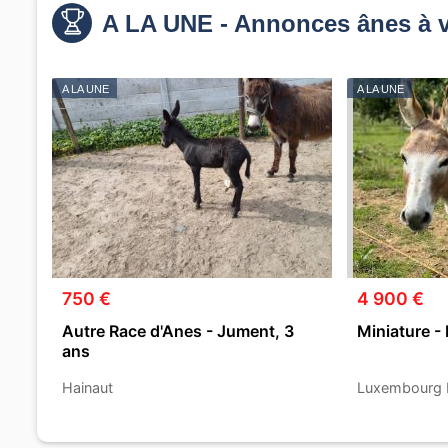
A LA UNE - Annonces ânes à 
A LA UNE
A LA UNE
750 €
4 900 €
Autre Race d'Anes - Jument, 3
Miniature - 
ans
Hainaut
Luxembourg 