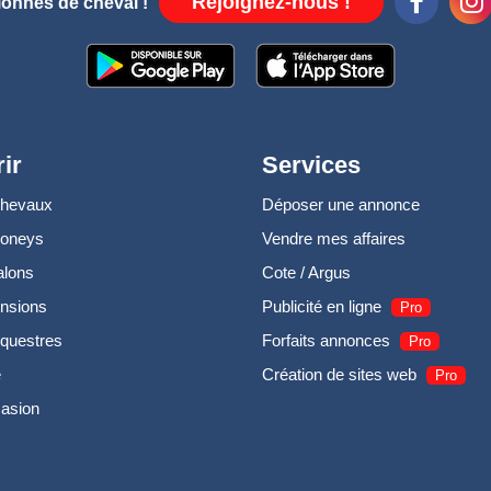
Rejoignez-nous !
ionnés de cheval !
ir
Services
chevaux
Déposer une annonce
poneys
Vendre mes affaires
alons
Cote / Argus
nsions
Publicité en ligne
Pro
questres
Forfaits annonces
Pro
e
Création de sites web
Pro
casion