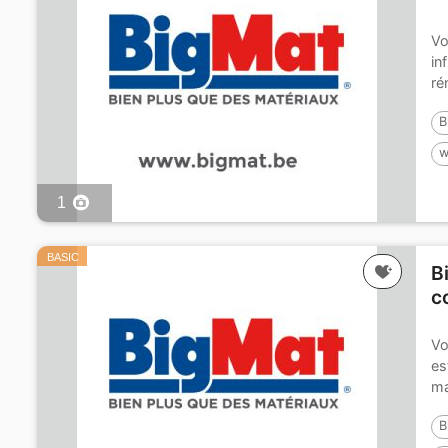
Vo
in
ré
de
B
w
B
1
BASIC
B
c
Vo
es
ma
mê
B