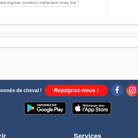
ww.bigmat-condroz-materiaux-ciney.be/
arns chevaux
Rejoignez-nous !
ionnés de cheval !
ir
Services