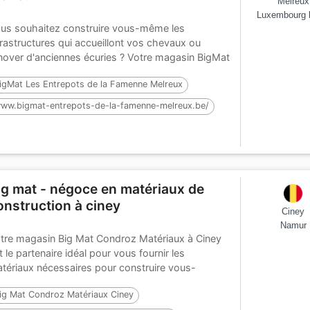
Melreux
Luxembourg 
us souhaitez construire vous-même les
frastructures qui accueillont vos chevaux ou
nover d'anciennes écuries ? Votre magasin BigMat
...
igMat Les Entrepots de la Famenne Melreux
ww.bigmat-entrepots-de-la-famenne-melreux.be/
arns chevaux
ig mat - négoce en matériaux de
onstruction à ciney
Ciney
Namur
tre magasin Big Mat Condroz Matériaux à Ciney
t le partenaire idéal pour vous fournir les
tériaux nécessaires pour construire vous-
me...
ig Mat Condroz Matériaux Ciney