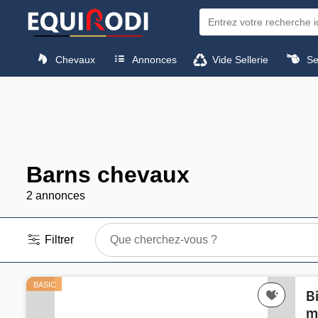
Chevaux
Annonces
Vide Sellerie
Sel
Barns chevaux
2 annonces
Filtrer
Que cherchez-vous ?
BASIC
B
m