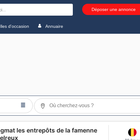
Déposer une annonce
les d'occasion
Annuaire
≣
igmat les entrepôts de la famenne
elreux