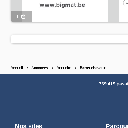
w
B
1
Accueil
Annonces
Annuaire
Barns chevaux
339 419 pass
Nos sites
Parcour