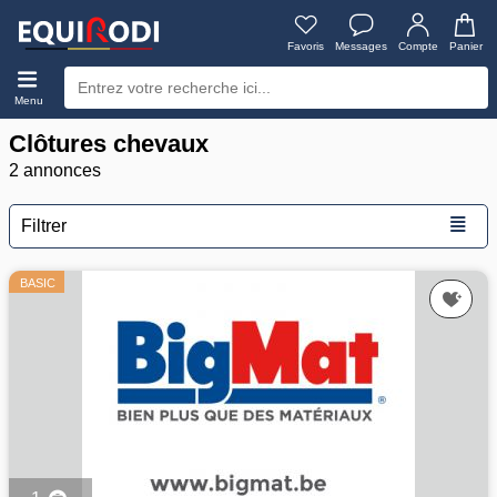
Favoris
Messages
Compte
Panier
Menu
Clôtures chevaux
2 annonces
≣
Filtrer
BASIC