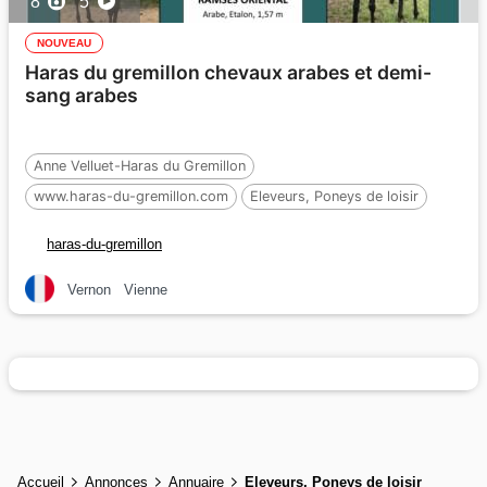
8
5
NOUVEAU
Haras du gremillon chevaux arabes et demi-
sang arabes
Anne Velluet-Haras du Gremillon
www.haras-du-gremillon.com
Eleveurs, Poneys de loisir
haras-du-gremillon
Vernon
Vienne
Accueil
Annonces
Annuaire
Eleveurs, Poneys de loisir