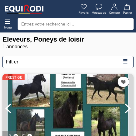
Favoris
Messages
Compte
Panier
Menu
Eleveurs, Poneys de loisir
1 annonces
≣
Filtrer
PRESTIGE